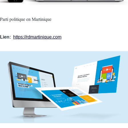
Intro
Parti politique en Martinique
Lien
https://rdmartinique.com