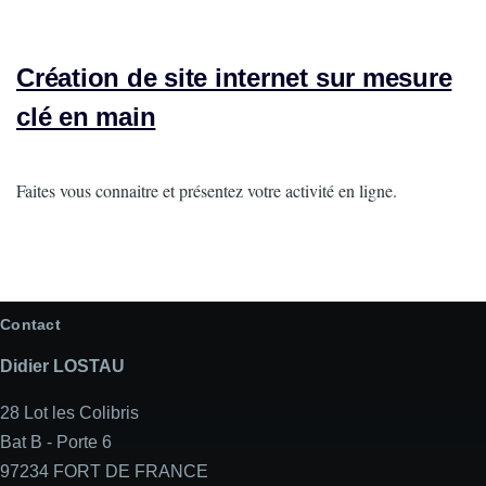
Création de site internet sur mesure
clé en main
Intro
Faites vous connaitre et présentez votre activité en ligne.
Contact
Didier LOSTAU
28 Lot les Colibris
Bat B - Porte 6
97234 FORT DE FRANCE