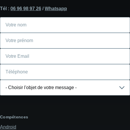
Tél :
06 96 98 97 26
/
Whatsapp
Votre
nom
Votre
prénom
Courriel
Téléphone
Choisir
l'objet
de
votre
message
Compétences
Android