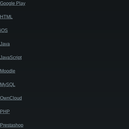
Google Play
HTML
iOS
Java
JavaScript
Moodle
MySQL
OwnCloud
PHP
Prestashop