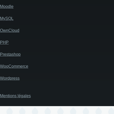
Moodle
MySQL
OwnCloud
PHP
Prestashop
WooCommerce
Wordpress
Mentions légales
Pied
de
page