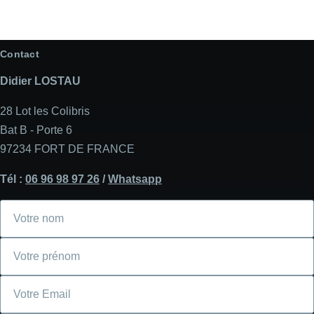
Contact
Didier LOSTAU
28 Lot les Colibris
Bat B - Porte 6
97234 FORT DE FRANCE
Tél :
06 96 98 97 26
/
Whatsapp
Votre
nom
Votre
prénom
Courriel