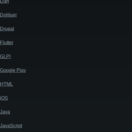
Dart
Dolibarr
Drupal
Flutter
GLPI
Google Play
HTML
iOS
Java
JavaScript