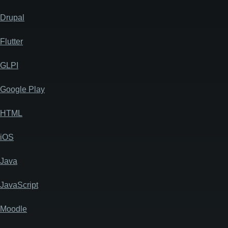
Drupal
Flutter
GLPI
Google Play
HTML
iOS
Java
JavaScript
Moodle