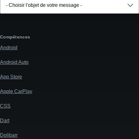
Choisir
l'objet
de
votre
message
Compétences
Android
Android Auto
App Store
Apple CarPlay
CSS
Dart
Dolibarr