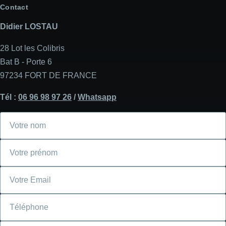
Contact
Didier LOSTAU
28 Lot les Colibris
Bat B - Porte 6
97234 FORT DE FRANCE
Tél :
06 96 98 97 26
/
Whatsapp
Votre
nom
Votre
prénom
Courriel
Téléphone