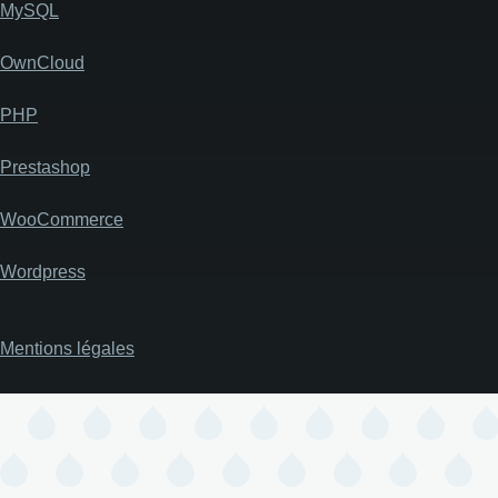
MySQL
OwnCloud
PHP
Prestashop
WooCommerce
Wordpress
Mentions légales
Pied
de
page