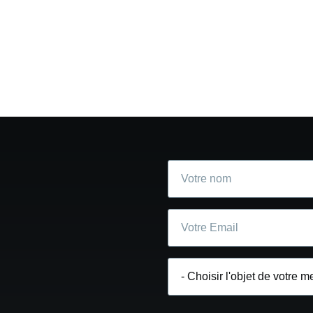
Votre
nom
Courriel
Choisir
l'objet
de