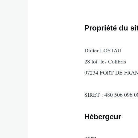
Propriété du si
Texte
Didier LOSTAU
28 lot. les Colibris
97234 FORT DE FRA
SIRET : 480 506 096 0
Hébergeur