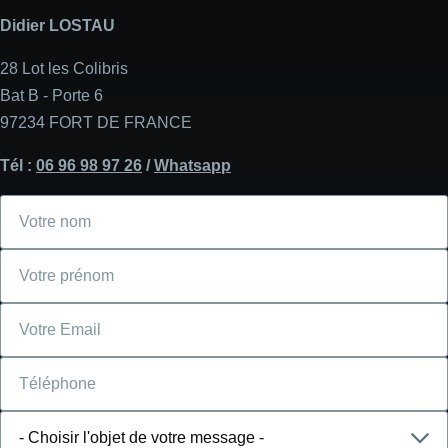
Didier LOSTAU
28 Lot les Colibris
Bat B - Porte 6
97234 FORT DE FRANCE
Tél :
06 96 98 97 26
/
Whatsapp
Votre
nom
Votre
prénom
Courriel
Téléphone
Choisir