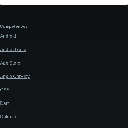
l'objet
de
votre
message
Compétences
Android
Android Auto
App Store
Apple CarPlay
CSS
Dart
Dolibarr