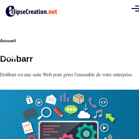
Aller au contenu principal
Men
Fil
Accueil
d'Ariane
Dolibarr
Intro
Dolibarr est une suite Web pour gérer l'ensemble de votre entreprise.