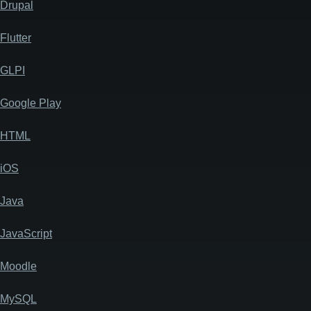
Drupal
Flutter
GLPI
Google Play
HTML
iOS
Java
JavaScript
Moodle
MySQL