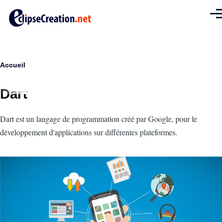
Aller au contenu principal
Men
Fil
Accueil
d'Ariane
Dart
Intro
Dart est un langage de programmation créé par Google, pour le
développement d'applications sur différentes plateformes.