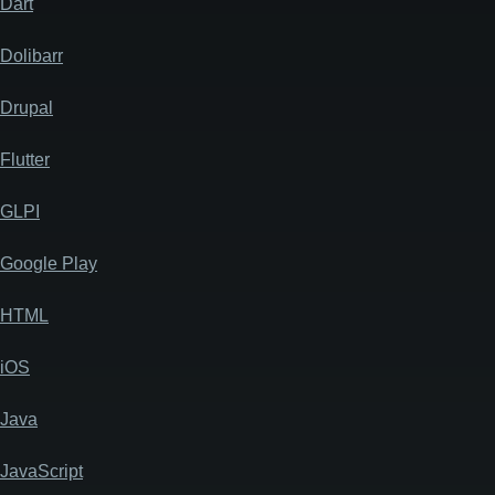
Dart
Dolibarr
Drupal
Flutter
GLPI
Google Play
HTML
iOS
Java
JavaScript