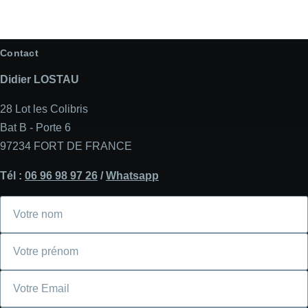
Contact
Didier LOSTAU
28 Lot les Colibris
Bat B - Porte 6
97234 FORT DE FRANCE
Tél :
06 96 98 97 26
/
Whatsapp
Votre
nom
Votre
prénom
Courriel