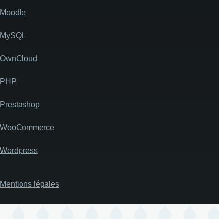
Moodle
MySQL
OwnCloud
PHP
Prestashop
WooCommerce
Wordpress
Mentions légales
Pied
de
page