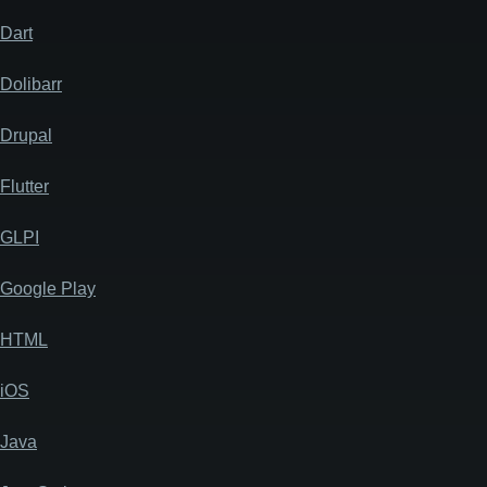
Dart
Dolibarr
Drupal
Flutter
GLPI
Google Play
HTML
iOS
Java