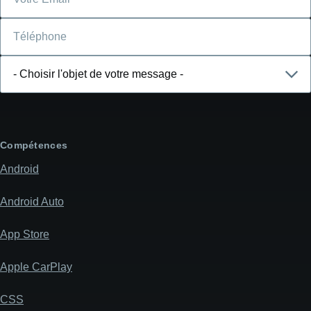
Téléphone
Choisir
l'objet
de
votre
message
Compétences
Android
Android Auto
App Store
Apple CarPlay
CSS