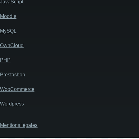
JavaScript
Moodle
MySQL
OwnCloud
PHP
Prestashop
WooCommerce
Wordpress
Mentions légales
Pied
de
page