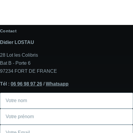
Contact
Didier LOSTAU
28 Lot les Colibris
Bat B - Porte 6
97234 FORT DE FRANCE
Tél :
06 96 98 97 26
/
Whatsapp
Votre
nom
Votre
prénom
Courriel