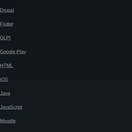
Drupal
Flutter
GLPI
Google Play
HTML
iOS
Java
JavaScript
Moodle