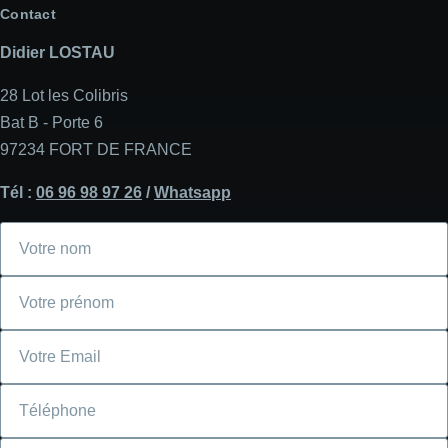
Contact
Didier LOSTAU
28 Lot les Colibris
Bat B - Porte 6
97234 FORT DE FRANCE
Tél :
06 96 98 97 26
/
Whatsapp
Votre
nom
Votre
prénom
Courriel
Téléphone