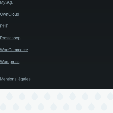
MySQL
OwnCloud
PHP
Prestashop
WooCommerce
Wordpress
Mentions légales
Pied
de
page