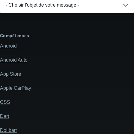
Choisir
l'objet
de
votre
message
Compétences
Android
Android Auto
App Store
Apple CarPlay
CSS
Dart
Dolibarr