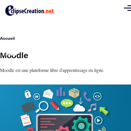
Aller au contenu principal
Men
Fil
Accueil
d'Ariane
Moodle
Intro
Moodle est une plateforme libre d'apprentissage en ligne.