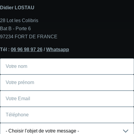
Didier LOSTAU
28 Lot les Colibris
Bat B - Porte 6
97234 FORT DE FRANCE
Tél :
06 96 98 97 26
/
Whatsapp
Votre
nom
Votre
prénom
Courriel
Téléphone
Choisir