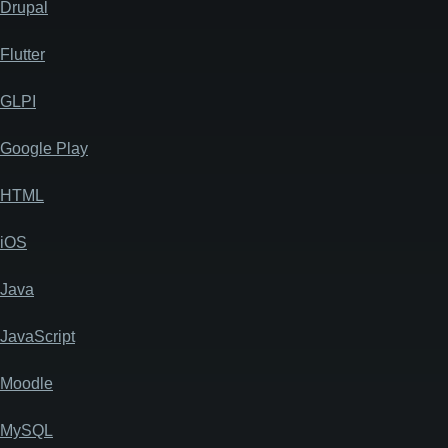
Drupal
Flutter
GLPI
Google Play
HTML
iOS
Java
JavaScript
Moodle
MySQL