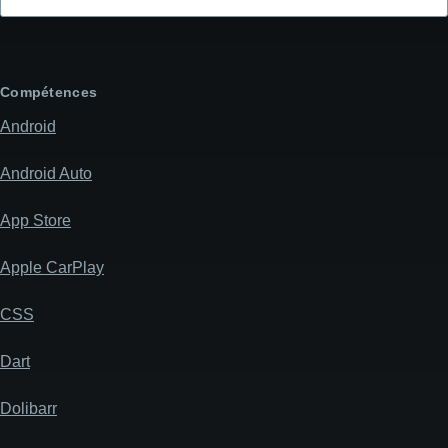
l'objet
de
votre
message
Compétences
Android
Android Auto
App Store
Apple CarPlay
CSS
Dart
Dolibarr