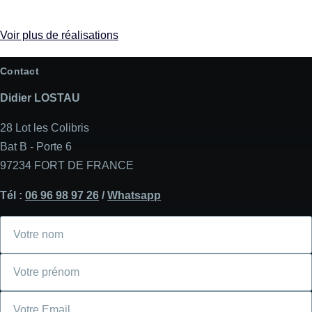
Voir plus de réalisations
Contact
Didier LOSTAU
28 Lot les Colibris
Bat B - Porte 6
97234 FORT DE FRANCE
Tél :
06 96 98 97 26
/
Whatsapp
Votre
nom
Votre
prénom
Courriel