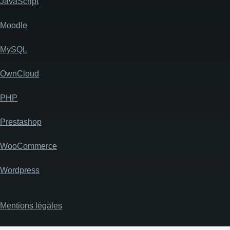
JavaScript
Moodle
MySQL
OwnCloud
PHP
Prestashop
WooCommerce
Wordpress
Mentions légales
Pied
de
page