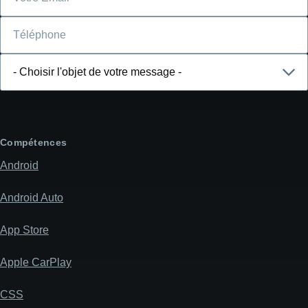
Téléphone
Choisir
l'objet
de
votre
message
Compétences
Android
Android Auto
App Store
Apple CarPlay
CSS