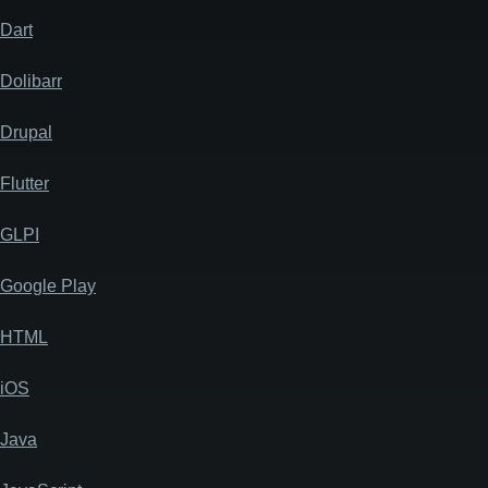
Dart
Dolibarr
Drupal
Flutter
GLPI
Google Play
HTML
iOS
Java