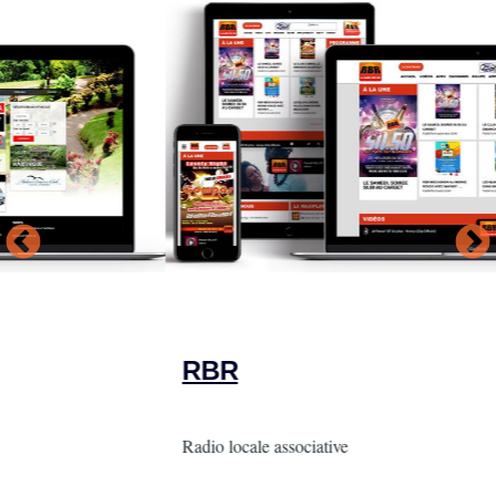
RBR
Intro
Radio locale associative