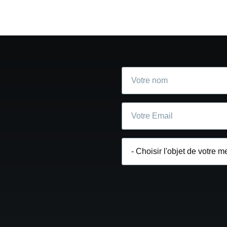
Votre
nom
Courriel
Choisir
l'objet
de
votre
message