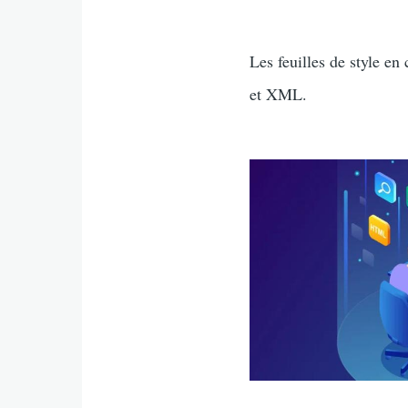
Intro
Les feuilles de style e
et XML.