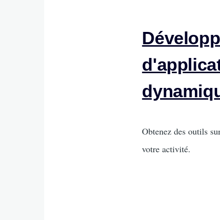
Dévelop
d'applic
dynamiq
Intro
Obtenez des outils su
votre activité.