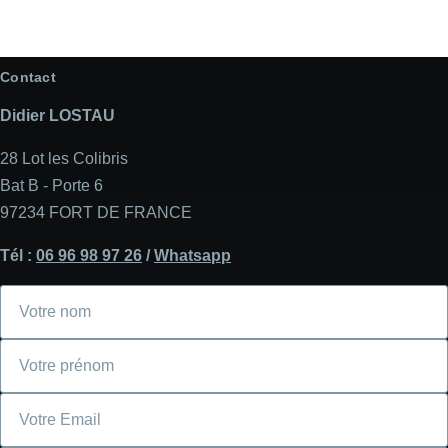
Contact
Didier LOSTAU
28 Lot les Colibris
Bat B - Porte 6
97234 FORT DE FRANCE
Tél :
06 96 98 97 26
/
Whatsapp
Votre
nom
Votre
prénom
Courriel