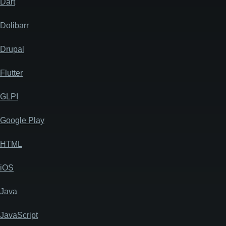
Dart
Dolibarr
Drupal
Flutter
GLPI
Google Play
HTML
iOS
Java
JavaScript