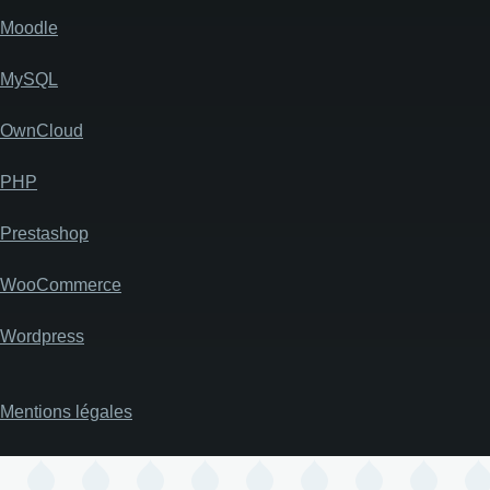
Moodle
MySQL
OwnCloud
PHP
Prestashop
WooCommerce
Wordpress
Mentions légales
Pied
de
page