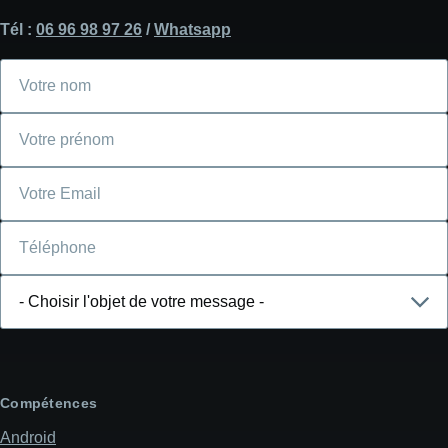
Tél :
06 96 98 97 26
/
Whatsapp
Votre
nom
Votre
prénom
Courriel
Téléphone
Choisir
l'objet
de
votre
message
Compétences
Android