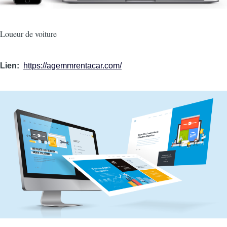
Intro
Loueur de voiture
Lien
https://agemmrentacar.com/