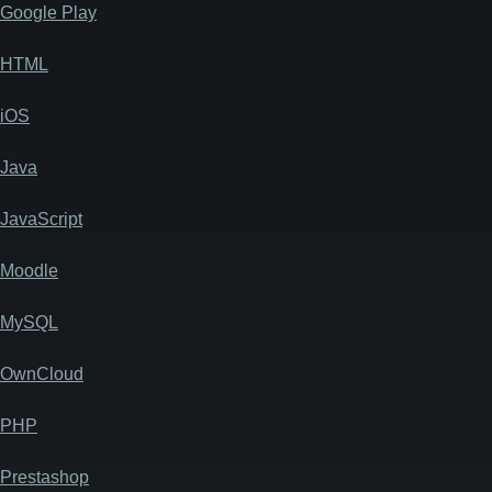
Google Play
HTML
iOS
Java
JavaScript
Moodle
MySQL
OwnCloud
PHP
Prestashop