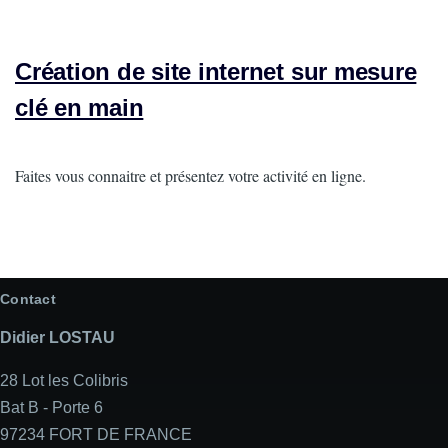
Création de site internet sur mesure
clé en main
Intro
Faites vous connaitre et présentez votre activité en ligne.
Contact
Didier LOSTAU
28 Lot les Colibris
Bat B - Porte 6
97234 FORT DE FRANCE