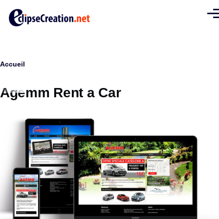
Aller au contenu principal
Men
Fil
Accueil
d'Ariane
Agemm Rent a Car