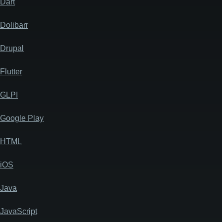
Dart
Dolibarr
Drupal
Flutter
GLPI
Google Play
HTML
iOS
Java
JavaScript