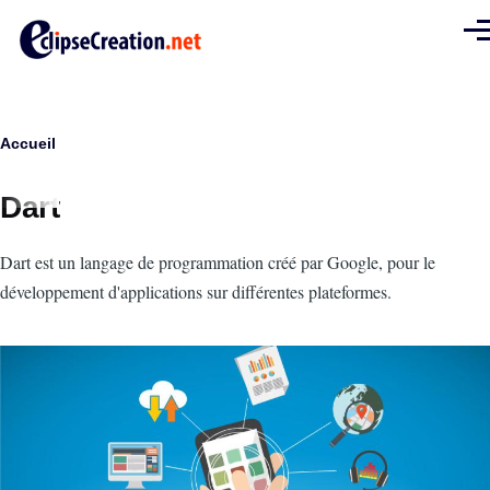
Aller au contenu principal
Men
Fil
Accueil
d'Ariane
Dart
Intro
Dart est un langage de programmation créé par Google, pour le
développement d'applications sur différentes plateformes.