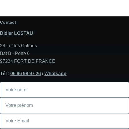
Contact
Didier LOSTAU
28 Lot les Colibris
Bat B - Porte 6
97234 FORT DE FRANCE
Tél :
06 96 98 97 26
/
Whatsapp
Votre
nom
Votre
prénom
Courriel