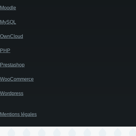
Moodle
MySQL
OwnCloud
PHP
Prestashop
WooCommerce
Wordpress
Mentions légales
Pied
de
page