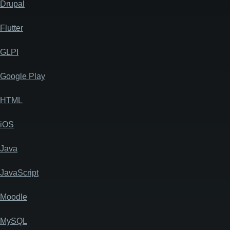
Drupal
Flutter
GLPI
Google Play
HTML
iOS
Java
JavaScript
Moodle
MySQL