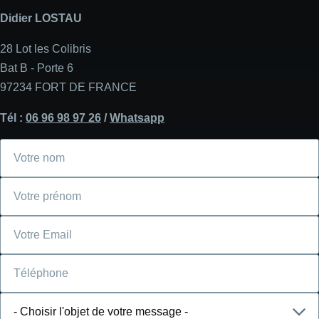
Didier LOSTAU
28 Lot les Colibris
Bat B - Porte 6
97234 FORT DE FRANCE
Tél :
06 96 98 97 26
/
Whatsapp
Votre
nom
Votre
prénom
Courriel
Téléphone
Choisir