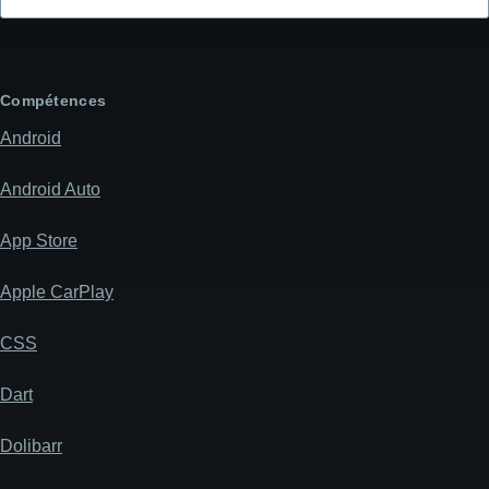
l'objet
de
votre
message
Compétences
Android
Android Auto
App Store
Apple CarPlay
CSS
Dart
Dolibarr