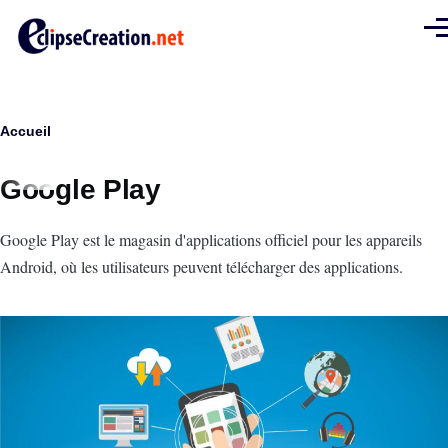
Aller au contenu principal
Men
Fil
Accueil
d'Ariane
Google Play
Intro
Google Play est le magasin d'applications officiel pour les appareils
Android, où les utilisateurs peuvent télécharger des applications.