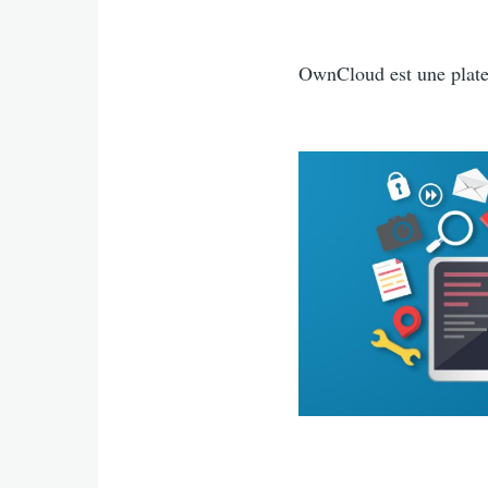
Intro
OwnCloud est une platef