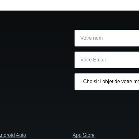
Votre
nom
Courriel
Choisir
l'objet
de
votre
message
ndroid Auto
App Store