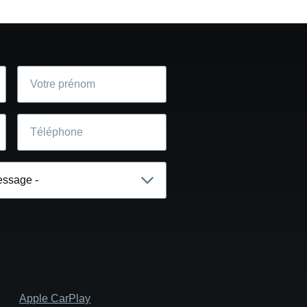
Votre
prénom
Téléphone
Apple CarPlay