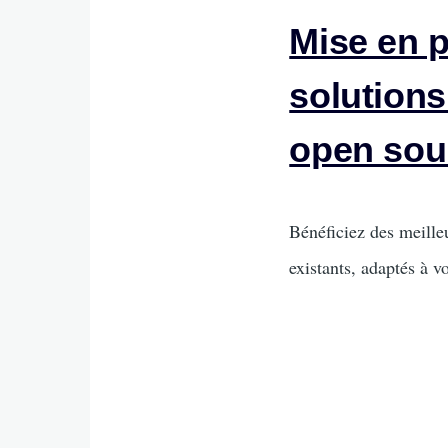
Mise en p
solutions
open sou
Intro
Bénéficiez des meilleu
existants, adaptés à vo