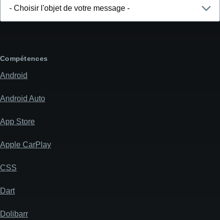
Choisir
l'objet
de
votre
message
Compétences
Android
Android Auto
App Store
Apple CarPlay
CSS
Dart
Dolibarr