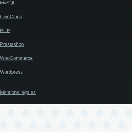
MySQL
OwnCloud
PHP
Prestashop
WooCommerce
Wordpress
Mentions légales
Pied
de
page