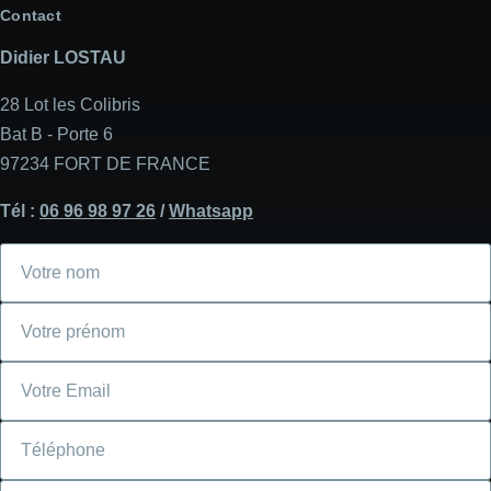
Contact
Didier LOSTAU
28 Lot les Colibris
Bat B - Porte 6
97234 FORT DE FRANCE
Tél :
06 96 98 97 26
/
Whatsapp
Votre
nom
Votre
prénom
Courriel
Téléphone