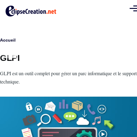
Aller au contenu principal
Men
Fil
Accueil
d'Ariane
GLPI
Intro
GLPI est un outil complet pour gérer un parc informatique et le support
technique.