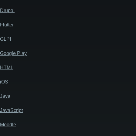
Drupal
Flutter
GLPI
Google Play
HTML
iOS
Java
JavaScript
Moodle