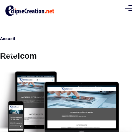
Aller au contenu principal
Men
Fil
Accueil
d'Ariane
Retelcom