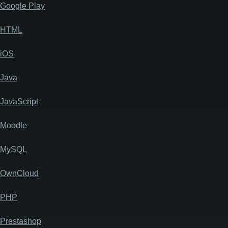
Google Play
HTML
iOS
Java
JavaScript
Moodle
MySQL
OwnCloud
PHP
Prestashop