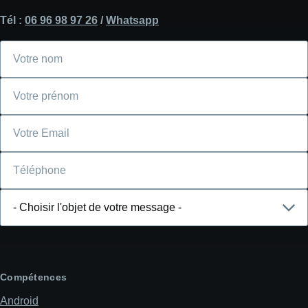
Tél :
06 96 98 97 26
/
Whatsapp
Votre
nom
Votre
prénom
Courriel
Téléphone
Choisir
l'objet
de
votre
message
Compétences
Android