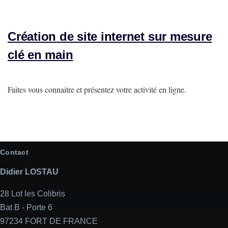
Création de site internet sur mesure
clé en main
Intro
Faites vous connaitre et présentez votre activité en ligne.
Contact
Didier LOSTAU
28 Lot les Colibris
Bat B - Porte 6
97234 FORT DE FRANCE