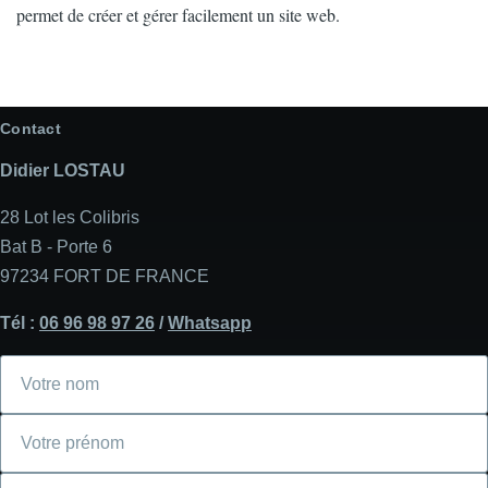
permet de créer et gérer facilement un site web.
Contact
Didier LOSTAU
28 Lot les Colibris
Bat B - Porte 6
97234 FORT DE FRANCE
Tél :
06 96 98 97 26
/
Whatsapp
Votre
nom
Votre
prénom
Courriel