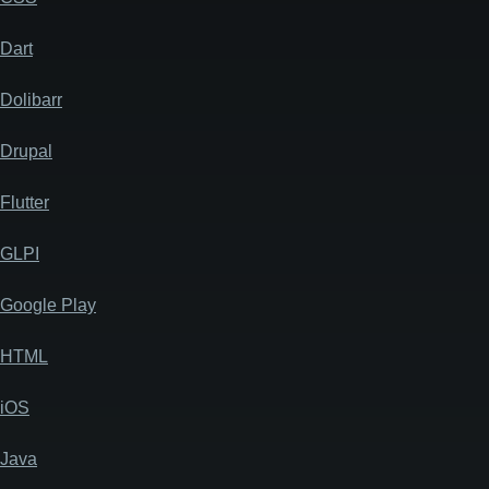
Dart
Dolibarr
Drupal
Flutter
GLPI
Google Play
HTML
iOS
Java