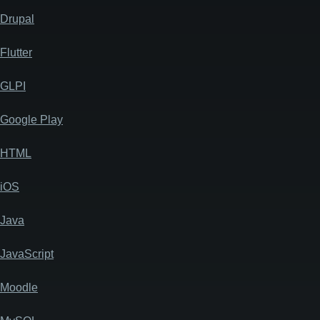
Drupal
Flutter
GLPI
Google Play
HTML
iOS
Java
JavaScript
Moodle