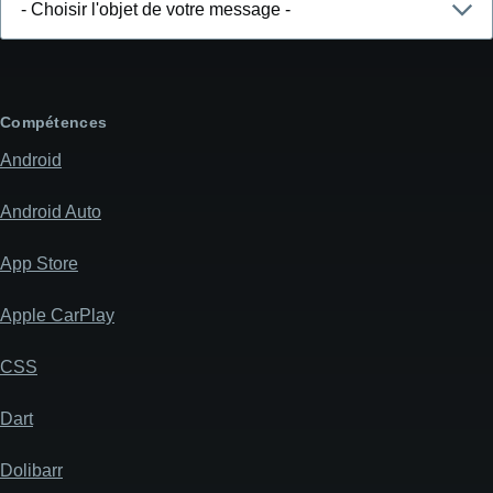
l'objet
de
votre
message
Compétences
Android
Android Auto
App Store
Apple CarPlay
CSS
Dart
Dolibarr