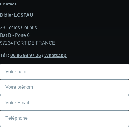
Contact
Didier LOSTAU
28 Lot les Colibris
Bat B - Porte 6
97234 FORT DE FRANCE
Tél :
06 96 98 97 26
/
Whatsapp
Votre
nom
Votre
prénom
Courriel
Téléphone