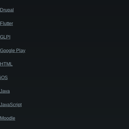
Drupal
Flutter
GLPI
Google Play
HTML
iOS
Java
JavaScript
Moodle