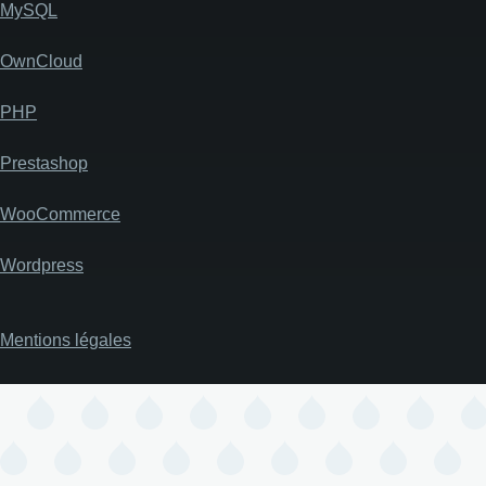
MySQL
OwnCloud
PHP
Prestashop
WooCommerce
Wordpress
Mentions légales
Pied
de
page