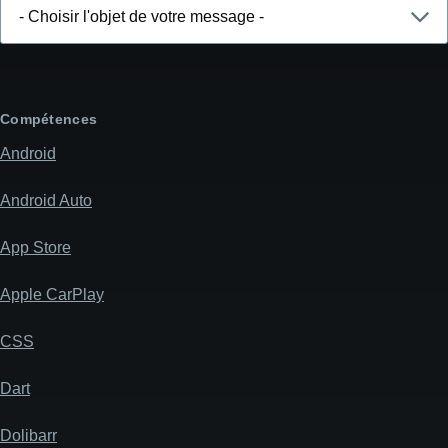
Choisir
l'objet
de
votre
message
Compétences
Android
Android Auto
App Store
Apple CarPlay
CSS
Dart
Dolibarr