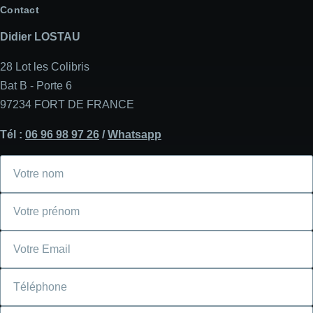
Contact
Didier LOSTAU
28 Lot les Colibris
Bat B - Porte 6
97234 FORT DE FRANCE
Tél :
06 96 98 97 26
/
Whatsapp
Votre
nom
Votre
prénom
Courriel
Téléphone