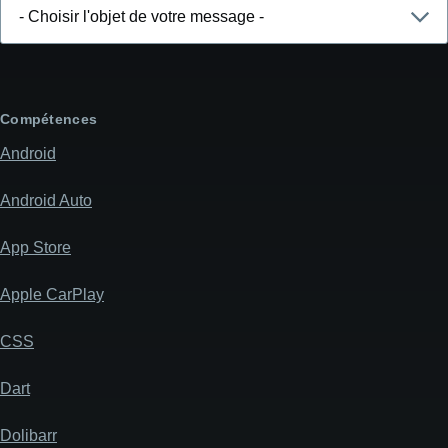
Choisir
l'objet
de
votre
message
Compétences
Android
Android Auto
App Store
Apple CarPlay
CSS
Dart
Dolibarr