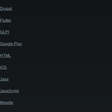
Drupal
Flutter
GLPI
Google Play
HTML
iOS
Java
JavaScript
Moodle