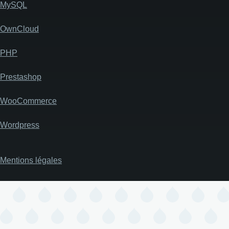
MySQL
OwnCloud
PHP
Prestashop
WooCommerce
Wordpress
Mentions légales
Pied
de
page