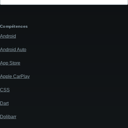
l'objet
de
votre
message
Compétences
Android
Android Auto
App Store
Apple CarPlay
CSS
Dart
Dolibarr