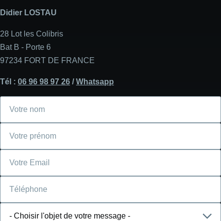
Didier LOSTAU
28 Lot les Colibris
Bat B - Porte 6
97234 FORT DE FRANCE
Tél :
06 96 98 97 26
/
Whatsapp
Votre
nom
Votre
prénom
Courriel
Téléphone
Choisir