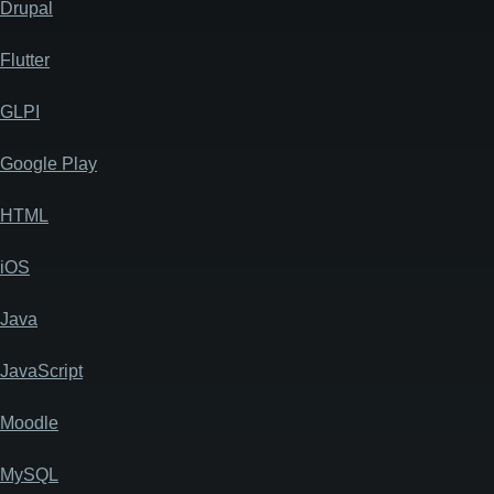
Drupal
Flutter
GLPI
Google Play
HTML
iOS
Java
JavaScript
Moodle
MySQL