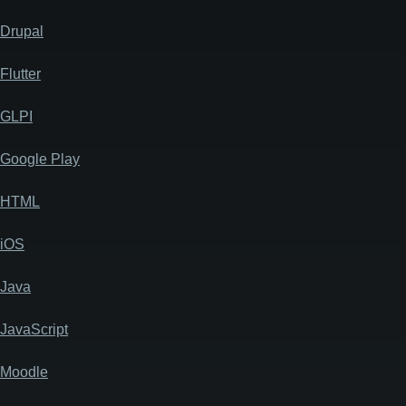
Drupal
Flutter
GLPI
Google Play
HTML
iOS
Java
JavaScript
Moodle