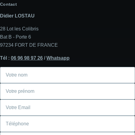
Contact
Didier LOSTAU
28 Lot les Colibris
Bat B - Porte 6
97234 FORT DE FRANCE
Tél :
06 96 98 97 26
/
Whatsapp
Votre
nom
Votre
prénom
Courriel
Téléphone