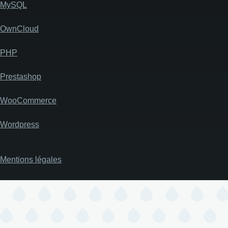
MySQL
OwnCloud
PHP
Prestashop
WooCommerce
Wordpress
Mentions légales
Pied
de
page