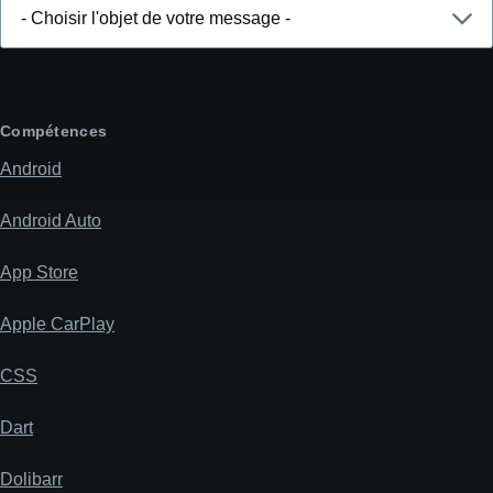
Choisir
l'objet
de
votre
message
Compétences
Android
Android Auto
App Store
Apple CarPlay
CSS
Dart
Dolibarr