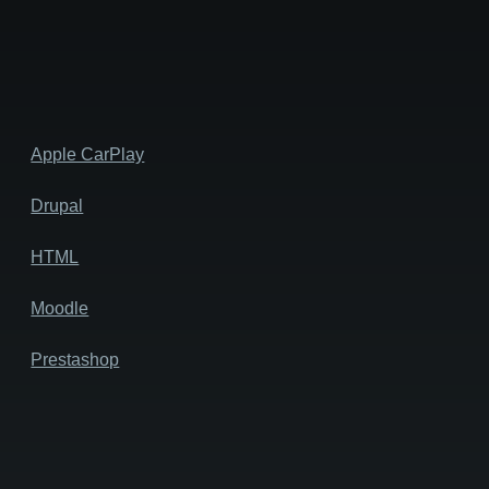
Apple CarPlay
Drupal
HTML
Moodle
Prestashop