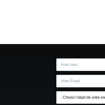
Votre
nom
Courriel
Choisir
l'objet