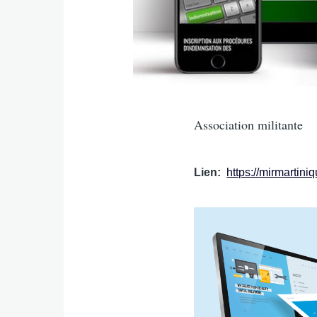
Intro
Association militante
Lien
https://mirmartini