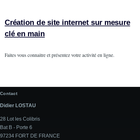
Création de site internet sur mesure
clé en main
Intro
Faites vous connaitre et présentez votre activité en ligne.
Contact
Didier LOSTAU
28 Lot les Colibris
Bat B - Porte 6
97234 FORT DE FRANCE