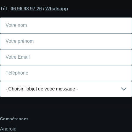
Tél :
06 96 98 97 26
/
Whatsapp
Votre
nom
Votre
prénom
Courriel
Téléphone
Choisir
l'objet
de
votre
message
Compétences
Android