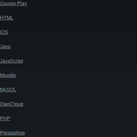
Google Play
HTML
iOS
Java
JavaScript
Moodle
MySQL
OwnCloud
PHP
Prestashop