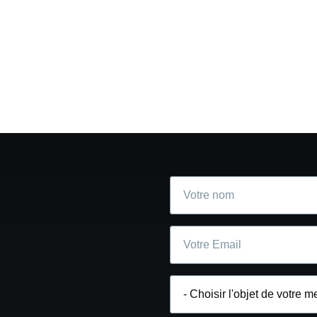
Votre
nom
Courriel
Choisir
l'objet