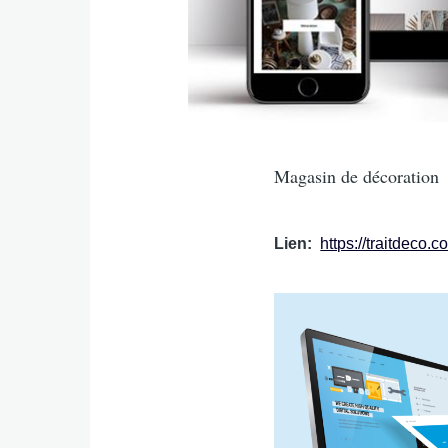
Intro
Magasin de décoration
Lien
https://traitdeco.c