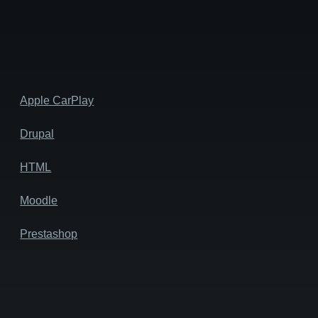
Apple CarPlay
Drupal
HTML
Moodle
Prestashop