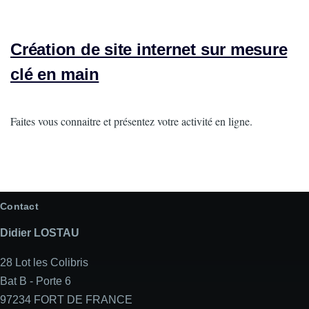
Création de site internet sur mesure
clé en main
Intro
Faites vous connaitre et présentez votre activité en ligne.
Contact
Didier LOSTAU
28 Lot les Colibris
Bat B - Porte 6
97234 FORT DE FRANCE