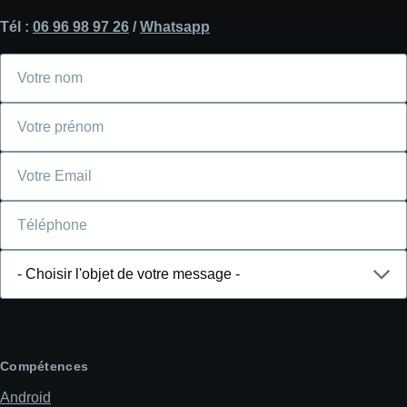
Tél :
06 96 98 97 26
/
Whatsapp
Votre
nom
Votre
prénom
Courriel
Téléphone
Choisir
l'objet
de
votre
message
Compétences
Android