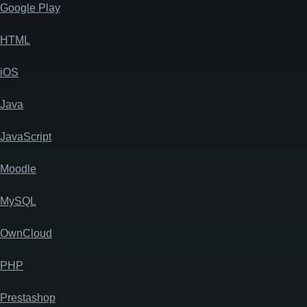
Google Play
HTML
iOS
Java
JavaScript
Moodle
MySQL
OwnCloud
PHP
Prestashop