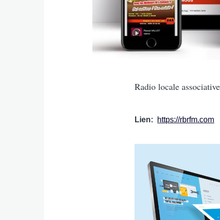
Intro
Radio locale associativ
Lien
https://rbrfm.com