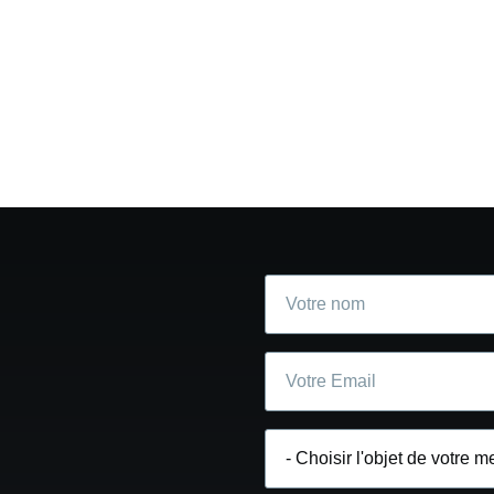
Votre
nom
Courriel
Choisir
l'objet