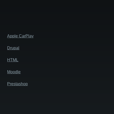
Apple CarPlay
Drupal
HTML
Moodle
Prestashop