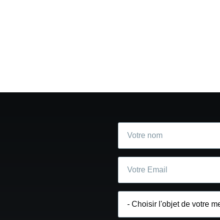
Votre
nom
Courriel
Choisir
l'objet