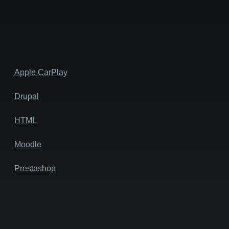
Apple CarPlay
Drupal
HTML
Moodle
Prestashop