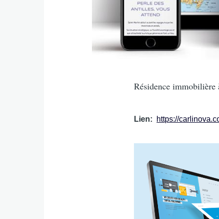
Intro
Résidence immobilière 
Lien
https://carlinova.